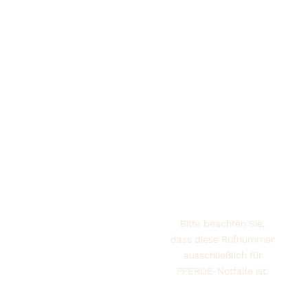
Notdienst PFERD
+49 (0) 171 700 54 25
Bitte beachten Sie,
dass diese Rufnummer
ausschließlich für
PFERDE-Notfälle ist.