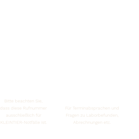
Kontakt
Notdienst KLEINTIER
Bürozeiten
+49 (0) 171 700 54 26
Mo. bis Fr.: 9 - 13 Uhr
+49 (0) 2845 399 59 89
Bitte beachten Sie,
dass diese Rufnummer
Für Terminabsprachen und
ausschließlich für
Fragen zu Laborbefunden,
KLEINTIER-Notfälle ist.
Abrechnungen etc.