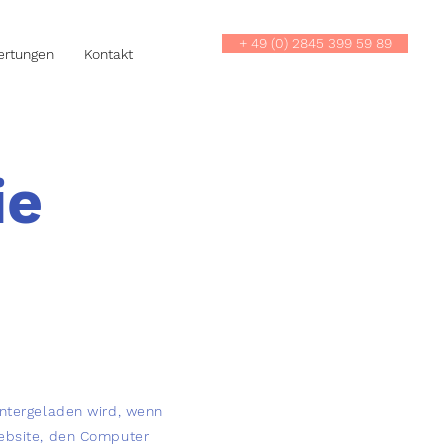
+ 49 (0) 2845 399 59 89
rtungen
Kontakt
ie
untergeladen wird, wenn
Website, den Computer