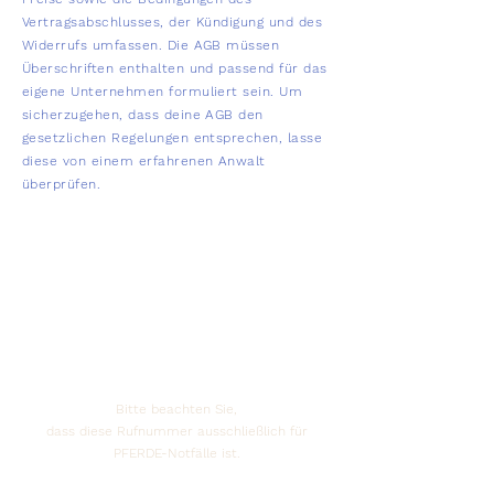
Vertragsabschlusses, der Kündigung und des
Widerrufs umfassen. Die AGB müssen
Überschriften enthalten und passend für das
eigene Unternehmen formuliert sein. Um
sicherzugehen, dass deine AGB den
gesetzlichen Regelungen entsprechen, lasse
diese von einem erfahrenen Anwalt
überprüfen.
Kontakt
Notdienst PFERD
+49 (0) 171 700 54 25
Bitte beachten Sie,
dass diese Rufnummer ausschließlich für
PFERDE-Notfälle ist.